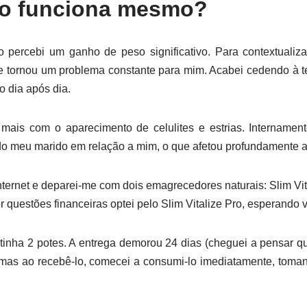
Pro funciona mesmo?
percebi um ganho de peso significativo. Para contextualizar
 se tornou um problema constante para mim. Acabei cedendo à t
 dia após dia.
mais com o aparecimento de celulites e estrias. Internamen
o meu marido em relação a mim, o que afetou profundamente a
internet e deparei-me com dois emagrecedores naturais: Slim Vi
questões financeiras optei pelo Slim Vitalize Pro, esperando ve
tinha 2 potes. A entrega demorou 24 dias (cheguei a pensar q
 mas ao recebê-lo, comecei a consumi-lo imediatamente, tom