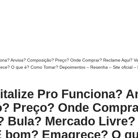
ciona? Anvisa? Composição? Preço? Onde Comprar? Reclame Aqui? Va
e? O que é? Como Tomar? Depoimentos – Resenha – Site oficial – R
italize Pro Funciona? A
? Preço? Onde Compra
? Bula? Mercado Livre?
É bom? Emagrece? O q