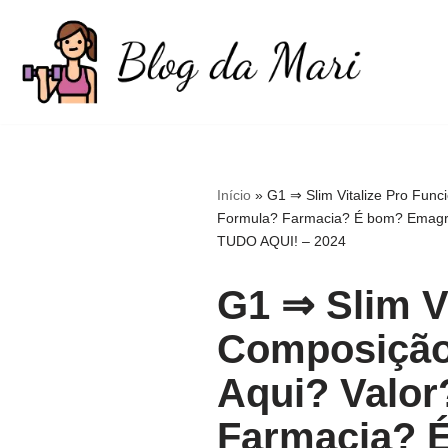
Pular
para
o
conteúdo
Início
»
G1 ⇒ Slim Vitalize Pro Fun
Formula? Farmacia? É bom? Emagrec
TUDO AQUI! – 2024
G1 ⇒ Slim V
Composição
Aqui? Valor
Farmacia? 