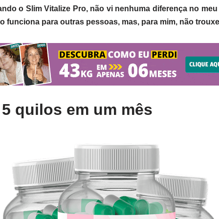
ndo o Slim Vitalize Pro, não vi nenhuma diferença no meu 
o funciona para outras pessoas, mas, para mim, não troux
 5 quilos em um mês