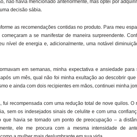
, não havia mencionado anteriormente, mas optei por adquirir 
 uma decisão sábia.
conforme as recomendações contidas no produto. Para meu es
á começaram a se manifestar de maneira surpreendente. Conf
eu nível de energia e, adicionalmente, uma notável diminuiçã
formavam em semanas, minha expectativa e ansiedade para s
E, após um mês, qual não foi minha exultação ao descobrir que
asmo e ainda com dois recipientes em mãos, continuei minha jo
es, fui recompensada com uma redução total de nove quilos. O 
a, sem os indesejados sinais de celulite e com uma confian
o que havia se tornado um ponto de preocupação – a distân
lmente, ele me procura com a mesma intensidade de ant
como a mulher mais deslumbrante em sua vida.