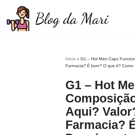
Pular
para
o
conteúdo
Início
»
G1 – Hot Men Caps Funcion
Farmacia? É bom? O que é? Como To
G1 – Hot Me
Composição
Aqui? Valor
Farmacia? 