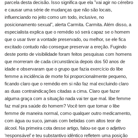
parcela desta decisão. Isso significa que ela "vai agir no cérebro
e causar uma série de mudanças que não são locais,
influenciando no jeito como um todo, inclusive, no
posicionamento sexual", alerta Carmita. Carmita. Além disso, a
especialista explica que o remédio só será capaz se o homem
que o usar tiver a vontade preservado, ou melhor, se ele fica
excitado contudo não consegue preservar a ereção. Fugindo
deste ponto de visibilidade foram feitos pesquisas com homens
que morreram de cada circunstância depois dos 50 anos de
idade e observaram que o grupo que fazia exercício do libe
femme a incidência de morte foi proporcionalmente pequeno,
ficando claro que o remédio em si não faz mal excluindo claro
as duas contraindicações citadas a cima. Claro que fazer
alguma graça com a situação nada vai ter que mal. libe femme
faz mal pra saúde do homem? Você tem que tomar o libe
femme de maneira normal, como qualquer outro medicamento,
com água ou suco, jamais com bebidas com altos teor de
álcool. Na primeira cota desse artigo, falou-se que o adjetivo
‘responsável’ e teu substantivo idêntico refletem uma posição