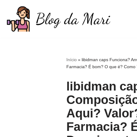
Pular
para
o
conteúdo
Início
»
libidman caps Funciona? A
Farmacia? É bom? O que é? Como To
libidman ca
Composição
Aqui? Valor
Farmacia? 