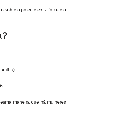
o sobre o potente extra force e o
a?
adilho).
is.
mesma maneira que há mulheres