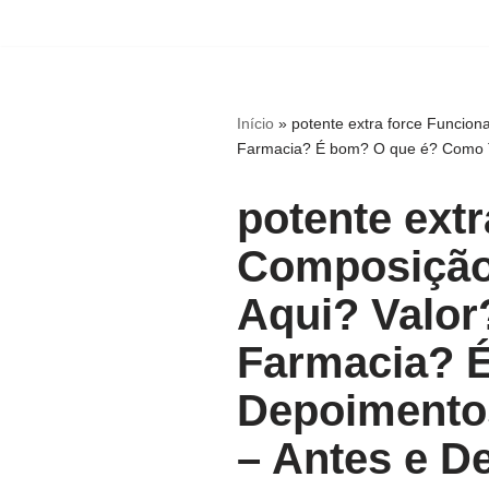
Pular
para
o
Início
»
potente extra force Funcio
conteúdo
Farmacia? É bom? O que é? Como To
potente ext
Composição
Aqui? Valor
Farmacia? 
Depoimentos
– Antes e D