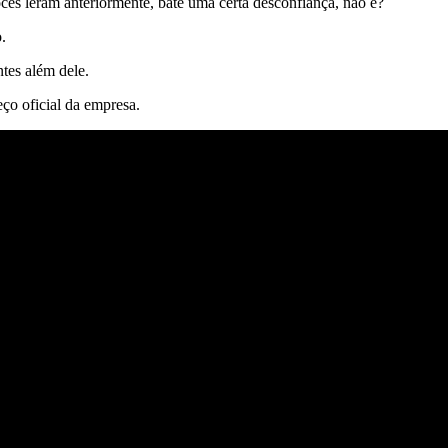
ocês leram anteriormente, bate uma certa desconfiança, não é?
.
tes além dele.
ço oficial da empresa.