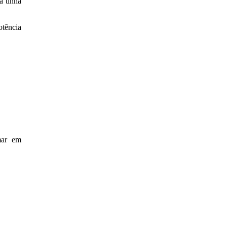
 tinha
tência
mar em