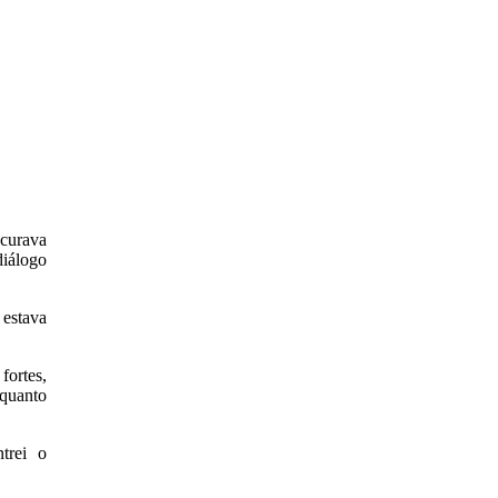
ocurava
diálogo
 estava
fortes,
 quanto
trei o