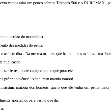
ste texto vamos falar um pouco sobre o Testopro 500 e o DUROMAX , p
om o perdão do trocadilho).
ento das medidas do pênis.
s mas bem ditas. Da mesma maneira que há mulheres maldosas mas boni
ta publicação.
a
e se ele realmente cumpre com o que promete.
nha própria vivência! Afinal meu marido tomou!
diosíssima maioria dos homens, quero que ele tenha um pênis maior
lmente apostamos para ver no que dá.
ca.