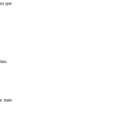
ara que
tas.
 e mais