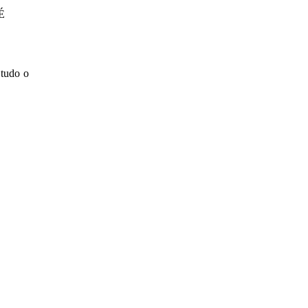
É
 tudo o