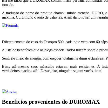
Ela me falou que DUROMAX contém maca peruana combinada com out
tomado.
A tradução do nome do produto chamou minha atenção. DURO, o qu
máxima. Curti muito o jogo de palavras. Além da logo ser um garanh
Diferentemente do caso do Testopro 500, cada pote vem com 60 cápsu
A lista de benefícios que os blogs especializados trazem sobre o produt
Senti ele cheio de energia, com ereções totalmente duras e duráveis. 
Bem, até mesmo seus músculos estavam mais resistentes. A te
verdadeiros machos alfa. Desse jeito, ninguém segura vocês, hein!
Benefícios provenientes do DUROMAX