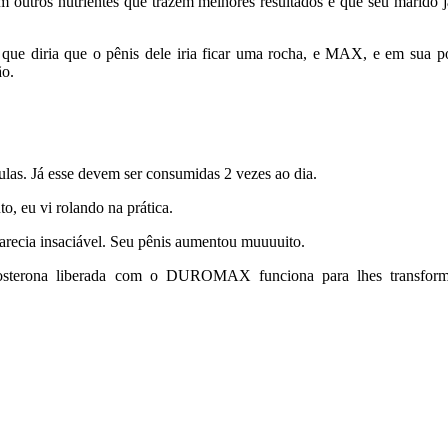
ros nutrientes que trazem melhores resultados e que seu marido já
e diria que o pênis dele iria ficar uma rocha, e MAX, e em sua po
ão.
las. Já esse devem ser consumidas 2 vezes ao dia.
o, eu vi rolando na prática.
Parecia insaciável. Seu pênis aumentou muuuuito.
stosterona liberada com o DUROMAX funciona para lhes transfor