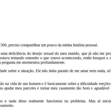
 500, preciso compartilhar um pouco da minha história pessoal.
 uma deficiência do desejo sexual do meu marido, que já não me pr
estava tentando entender o que estava acontecendo, então busquei o 
sa pergunta me atormentou profundamente.
rdade sobre a situação. Ele não tinha parado de me amar nem nada, só
lão na vida de um homem e é basicamente sobre a dificuldade ereções 
para ajudar meu parceiro e tornar meu casamento tão bom e agradável
icos e nada disso realmente funcionou no problema. Mas aí encon
samento.