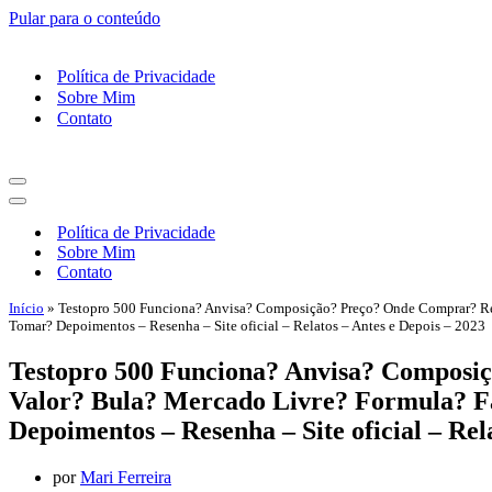
Pular para o conteúdo
Política de Privacidade
Sobre Mim
Contato
Menu
de
Menu
navegação
de
Política de Privacidade
navegação
Sobre Mim
Contato
Início
»
Testopro 500 Funciona? Anvisa? Composição? Preço? Onde Comprar? R
Tomar? Depoimentos – Resenha – Site oficial – Relatos – Antes e Depois – 2023
Testopro 500 Funciona? Anvisa? Compos
Valor? Bula? Mercado Livre? Formula? 
Depoimentos – Resenha – Site oficial – Rel
por
Mari Ferreira