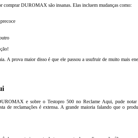
ou por comprar DUROMAX são insanas. Elas incluem mudanças como:
 precoce
outro
ação!
a. A prova maior disso é que ele passou a usufruir de muito mais ene
ui
o DUROMAX e sobre o Testopro 500 no Reclame Aqui, pude notar
 de reclamações é extensa. A grande maioria falando que o produ