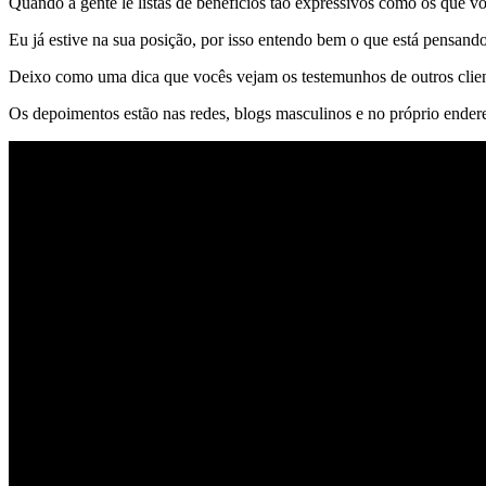
Quando a gente lê listas de benefícios tão expressivos como os que v
Eu já estive na sua posição, por isso entendo bem o que está pensando
Deixo como uma dica que vocês vejam os testemunhos de outros clien
Os depoimentos estão nas redes, blogs masculinos e no próprio endere