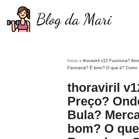
Pular
para
o
conteúdo
Início
»
thoraviril v12 Funciona? A
Farmacia? É bom? O que é? Como To
thoraviril 
Preço? Ond
Bula? Merca
bom? O que