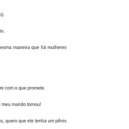
).
is.
mesma maneira que há mulheres
re com o que promete.
al meu marido tomou!
s, quero que ele tenha um pênis