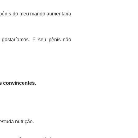
o pênis do meu marido aumentaria
 gostaríamos. E seu pênis não
s convincentes.
studa nutrição.