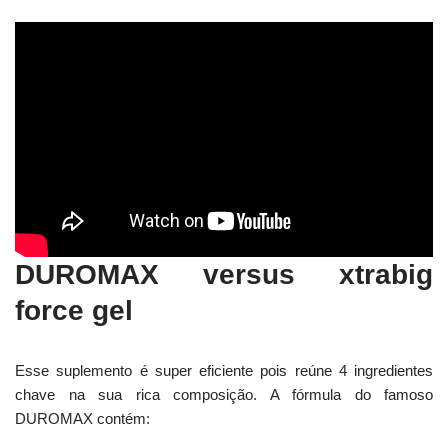
DUROMAX versus xtrabig
force gel
Esse suplemento é super eficiente pois reúne 4 ingredientes
chave na sua rica composição. A fórmula do famoso
DUROMAX contém: