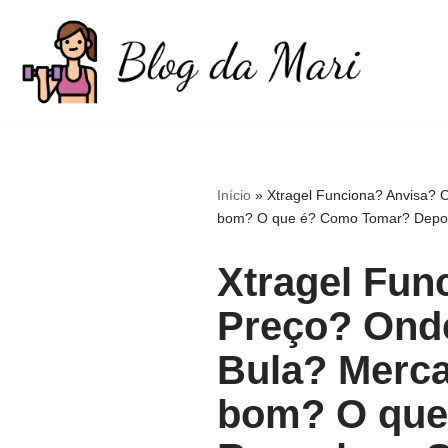
Pular
para
o
conteúdo
Início
»
Xtragel Funciona? Anvisa?
bom? O que é? Como Tomar? Depoime
Xtragel Fu
Preço? Ond
Bula? Merca
bom? O que