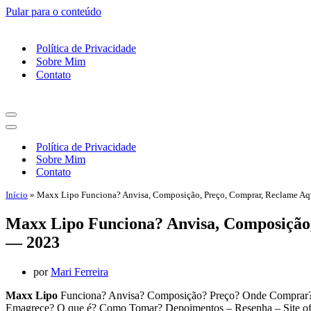
Pular para o conteúdo
Política de Privacidade
Sobre Mim
Contato
Menu
de
Menu
navegação
de
Política de Privacidade
navegação
Sobre Mim
Contato
Início
»
Maxx Lipo Funciona? Anvisa, Composição, Preço, Comprar, Reclame A
Maxx Lipo Funciona? Anvisa, Composição,
— 2023
por
Mari Ferreira
Maxx Lipo
Funciona? Anvisa? Composição? Preço? Onde Comprar?
Emagrece? O que é? Como Tomar? Depoimentos – Resenha – Site o