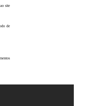
ao site
íodo de
imentos