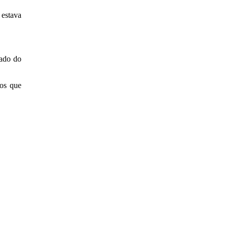
 estava
tado do
dos que