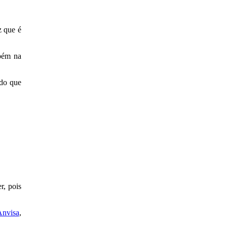
z que é
mbém na
 do que
r, pois
Anvisa
,