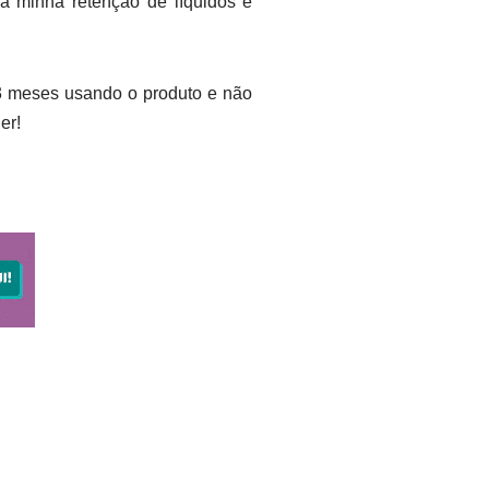
a minha retenção de líquidos e
i 3 meses usando o produto e não
er!