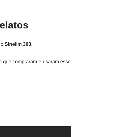
elatos
m o
Sinelim 360
.
res que compraram e usaram esse