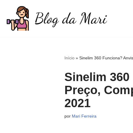
Pular
para
o
conteúdo
Início
»
Sinelim 360 Funciona? Anvi
Sinelim 360
Preço, Comp
2021
por
Mari Ferreira