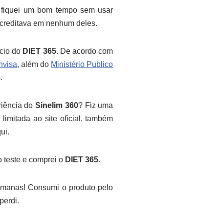
 fiquei um bom tempo sem usar
acreditava em nenhum deles.
ncio do
DIET 365
. De acordo com
nvisa
, além do
Ministério Publico
.
riência do
Sinelim 360
? Fiz uma
limitada ao site oficial, também
ui.
o teste e comprei o
DIET 365
.
semanas! Consumi o produto pelo
perdi.