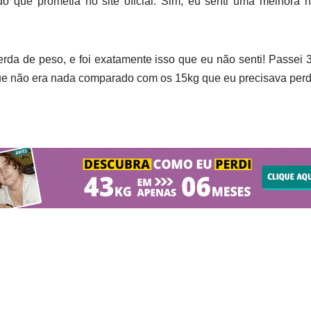
o que prometia no site oficial. Sim, eu senti uma melhora n
perda de peso, e foi exatamente isso que eu não senti! Passe
ue não era nada comparado com os 15kg que eu precisava perd