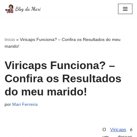
Pular
para
o
conteúdo
Início
»
Viricaps Funciona? – Confira os Resultados do meu
marido!
Viricaps Funciona? –
Confira os Resultados
do meu marido!
por
Mari Ferreira
O
Viricaps
é
um desses